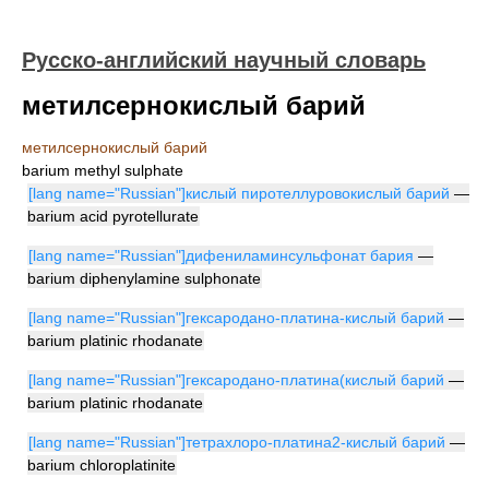
Русско-английский научный словарь
метилсернокислый барий
метилсернокислый барий
barium methyl sulphate
[lang name="Russian"]кислый пиротеллуровокислый барий
—
barium acid pyrotellurate
[lang name="Russian"]дифениламинсульфонат бария
—
barium diphenylamine sulphonate
[lang name="Russian"]гексародано-платина-кислый барий
—
barium platinic rhodanate
[lang name="Russian"]гексародано-платина(кислый барий
—
barium platinic rhodanate
[lang name="Russian"]тетрахлоро-платина2-кислый барий
—
barium chloroplatinite